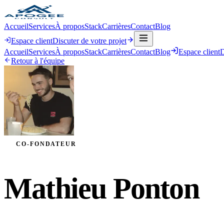
Accueil
Services
À propos
Stack
Carrières
Contact
Blog
Espace client
Discuter de votre projet
Accueil
Services
À propos
Stack
Carrières
Contact
Blog
Espace client
D
Retour à l'équipe
CO-FONDATEUR
Mathieu Ponton