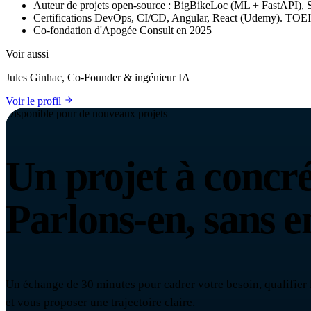
Auteur de projets open-source : BigBikeLoc (ML + FastAPI), 
Certifications DevOps, CI/CD, Angular, React (Udemy). TOE
Co-fondation d'Apogée Consult en 2025
Voir aussi
Jules Ginhac
,
Co-Founder & ingénieur IA
Voir le profil
Disponible pour de nouveaux projets
Un projet à concré
Parlons-en, sans 
Un échange de 30 minutes pour cadrer votre besoin, qualifier l
et vous proposer une trajectoire claire.