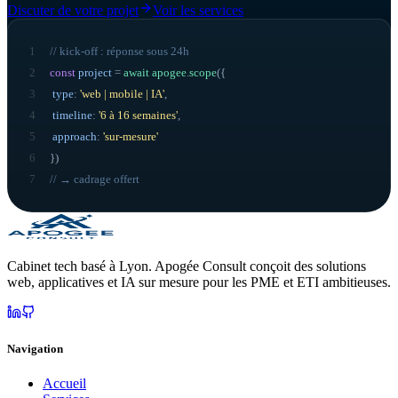
Discuter de votre projet
Voir les services
1
// kick-off : réponse sous 24h
2
const
project
=
await
apogee
.
scope
({
3
type
:
'web | mobile | IA'
,
4
timeline
:
'6 à 16 semaines'
,
5
approach
:
'sur-mesure'
6
}
)
7
// → cadrage offert
Cabinet tech basé à Lyon. Apogée Consult conçoit des solutions
web, applicatives et IA sur mesure pour les PME et ETI ambitieuses.
Navigation
Accueil