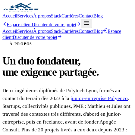
Accueil
Services
À propos
Stack
Carrières
Contact
Blog
Espace client
Discuter de votre projet
Accueil
Services
À propos
Stack
Carrières
Contact
Blog
Espace
client
Discuter de votre projet
À PROPOS
Un duo fondateur,
une exigence partagée.
Deux ingénieurs diplômés de Polytech Lyon, formés au
contact du terrain dès 2023 à la
junior-entreprise Polyenco
.
Startups, collectivités publiques, PME : Mathieu et Jules ont
traversé des contextes très différents, d'abord en junior-
entreprise, puis en freelance, avant de fonder Apogée
Consult. Plus de 20 projets livrés à eux deux depuis 2023 :