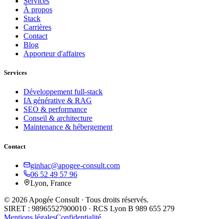
Services
À propos
Stack
Carrières
Contact
Blog
Apporteur d'affaires
Services
Développement full-stack
IA générative & RAG
SEO & performance
Conseil & architecture
Maintenance & hébergement
Contact
ginhac@apogee-consult.com
06 52 49 57 96
Lyon, France
© 2026 Apogée Consult · Tous droits réservés.
SIRET : 98965527900010 · RCS Lyon B 989 655 279
Mentions légales
Confidentialité