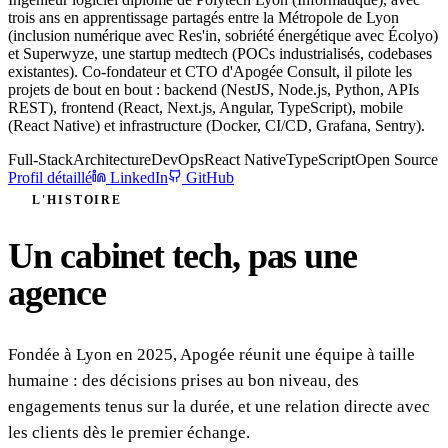
trois ans en apprentissage partagés entre la Métropole de Lyon
(inclusion numérique avec Res'in, sobriété énergétique avec Écolyo)
et Superwyze, une startup medtech (POCs industrialisés, codebases
existantes). Co-fondateur et CTO d'Apogée Consult, il pilote les
projets de bout en bout : backend (NestJS, Node.js, Python, APIs
REST), frontend (React, Next.js, Angular, TypeScript), mobile
(React Native) et infrastructure (Docker, CI/CD, Grafana, Sentry).
Full-Stack
Architecture
DevOps
React Native
TypeScript
Open Source
Profil détaillé
LinkedIn
GitHub
L'HISTOIRE
Un cabinet tech, pas une
agence
Fondée à Lyon en 2025, Apogée réunit une équipe à taille
humaine : des décisions prises au bon niveau, des
engagements tenus sur la durée, et une relation directe avec
les clients dès le premier échange.