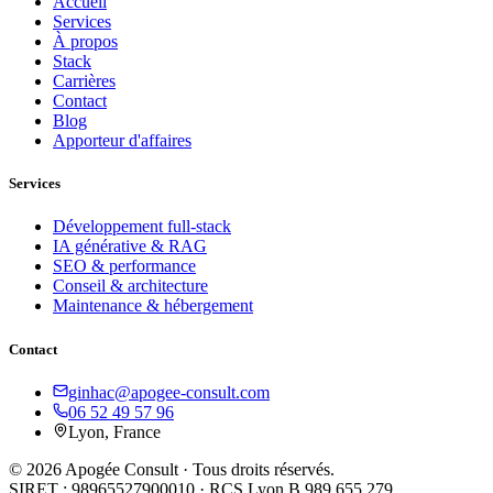
Accueil
Services
À propos
Stack
Carrières
Contact
Blog
Apporteur d'affaires
Services
Développement full-stack
IA générative & RAG
SEO & performance
Conseil & architecture
Maintenance & hébergement
Contact
ginhac@apogee-consult.com
06 52 49 57 96
Lyon, France
© 2026 Apogée Consult · Tous droits réservés.
SIRET : 98965527900010 · RCS Lyon B 989 655 279