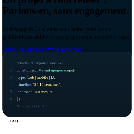
Parlons-en, sans engagement.
Un échange de 30 minutes pour cadrer votre besoin,
qualifier la faisabilité et vous proposer une trajectoire claire.
Discuter de votre projet
Voir les services
1
// kick-off : réponse sous 24h
2
const
project
=
await
apogee
.
scope
({
3
type
:
'web | mobile | IA'
,
4
timeline
:
'6 à 16 semaines'
,
5
approach
:
'sur-mesure'
6
}
)
7
// → cadrage offert
FAQ