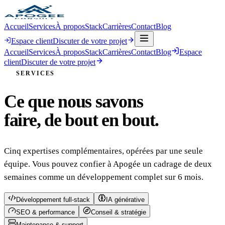
Accueil
Services
À propos
Stack
Carrières
Contact
Blog
Espace client
Discuter de votre projet
Accueil
Services
À propos
Stack
Carrières
Contact
Blog
Espace
client
Discuter de votre projet
SERVICES
Ce que nous savons
faire, de bout en bout.
Cinq expertises complémentaires, opérées par une seule
équipe. Vous pouvez confier à Apogée un cadrage de deux
semaines comme un développement complet sur 6 mois.
Développement full-stack
IA générative
SEO & performance
Conseil & stratégie
Maintenance & support