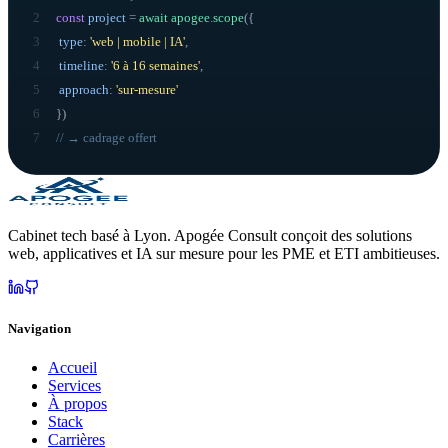
2
const
project
=
await
apogee
.
scope
({
3
type
:
'web | mobile | IA'
,
4
timeline
:
'6 à 16 semaines'
,
5
approach
:
'sur-mesure'
6
}
)
7
// → cadrage offert
Cabinet tech basé à Lyon. Apogée Consult conçoit des solutions
web, applicatives et IA sur mesure pour les PME et ETI ambitieuses.
Navigation
Accueil
Services
À propos
Stack
Carrières