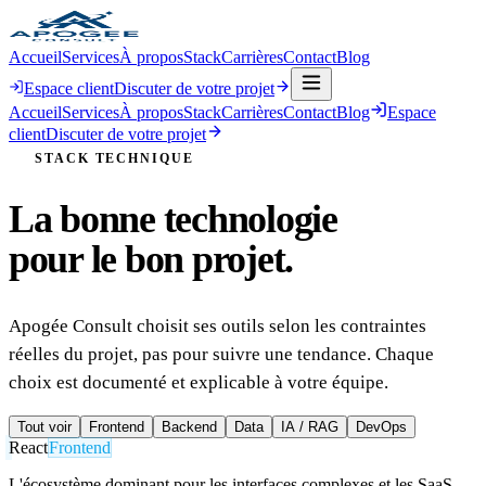
Accueil
Services
À propos
Stack
Carrières
Contact
Blog
Espace client
Discuter de votre projet
Accueil
Services
À propos
Stack
Carrières
Contact
Blog
Espace
client
Discuter de votre projet
STACK TECHNIQUE
La bonne technologie
pour le bon projet.
Apogée Consult choisit ses outils selon les contraintes
réelles du projet, pas pour suivre une tendance. Chaque
choix est documenté et explicable à votre équipe.
Tout voir
Frontend
Backend
Data
IA / RAG
DevOps
React
Frontend
L'écosystème dominant pour les interfaces complexes et les SaaS.