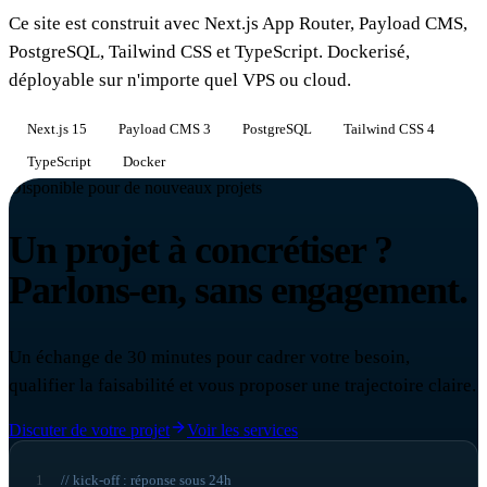
Ce site est construit avec Next.js App Router, Payload CMS,
PostgreSQL, Tailwind CSS et TypeScript. Dockerisé,
déployable sur n'importe quel VPS ou cloud.
Next.js 15
Payload CMS 3
PostgreSQL
Tailwind CSS 4
TypeScript
Docker
Disponible pour de nouveaux projets
Un projet à concrétiser ?
Parlons-en, sans engagement.
Un échange de 30 minutes pour cadrer votre besoin,
qualifier la faisabilité et vous proposer une trajectoire claire.
Discuter de votre projet
Voir les services
1
// kick-off : réponse sous 24h