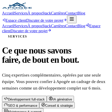
Accueil
Services
À propos
Stack
Carrières
Contact
Blog
Espace client
Discuter de votre projet
Accueil
Services
À propos
Stack
Carrières
Contact
Blog
Espace
client
Discuter de votre projet
SERVICES
Ce que nous savons
faire, de bout en bout.
Cinq expertises complémentaires, opérées par une seule
équipe. Vous pouvez confier à Apogée un cadrage de deux
semaines comme un développement complet sur 6 mois.
Développement full-stack
IA générative
SEO & performance
Conseil & stratégie
Maintenance & support