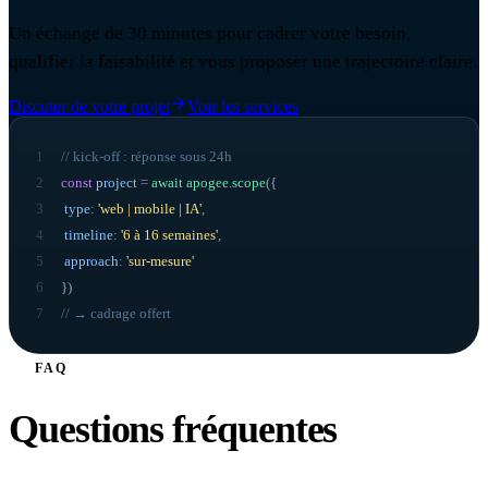
Un échange de 30 minutes pour cadrer votre besoin,
qualifier la faisabilité et vous proposer une trajectoire claire.
Discuter de votre projet
Voir les services
1
// kick-off : réponse sous 24h
2
const
project
=
await
apogee
.
scope
({
3
type
:
'web | mobile | IA'
,
4
timeline
:
'6 à 16 semaines'
,
5
approach
:
'sur-mesure'
6
}
)
7
// → cadrage offert
FAQ
Questions fréquentes