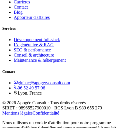
Carrières
Contact
Blog
Apporteur d'affaires
Services
Développement full-stack
IA générative & RAG
SEO & performance
Conseil & architecture
Maintenance & hébergement
Contact
ginhac@apogee-consult.com
06 52 49 57 96
Lyon, France
© 2026 Apogée Consult · Tous droits réservés.
SIRET : 98965527900010 · RCS Lyon B 989 655 279
Mentions légales
Confidentialité
Nous utilisons un cookie d'attribution pour notre programme
apporteur d'affaires (identifier qui vous a recommandé Apogée).