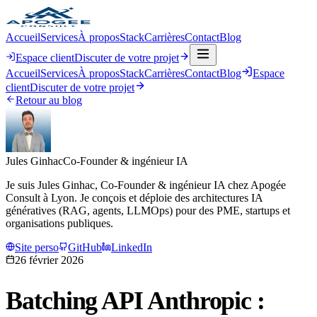
Accueil
Services
À propos
Stack
Carrières
Contact
Blog
Espace client
Discuter de votre projet
Accueil
Services
À propos
Stack
Carrières
Contact
Blog
Espace
client
Discuter de votre projet
Retour au blog
Jules Ginhac
Co-Founder & ingénieur IA
Je suis Jules Ginhac, Co-Founder & ingénieur IA chez Apogée
Consult à Lyon. Je conçois et déploie des architectures IA
génératives (RAG, agents, LLMOps) pour des PME, startups et
organisations publiques.
Site perso
GitHub
LinkedIn
26 février 2026
Batching API Anthropic :