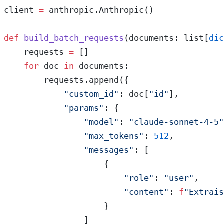
client 
=
 anthropic.Anthropic()
def
 build_batch_requests
(documents: list[
dic
    requests 
=
 []
    for
 doc 
in
 documents:
        requests.append({
            "custom_id"
: doc[
"id"
],
            "params"
: {
                "model"
: 
"claude-sonnet-4-5"
                "max_tokens"
: 
512
,
                "messages"
: [
                    {
                        "role"
: 
"user"
,
                        "content"
: 
f
"Extrais
                    }
                ]