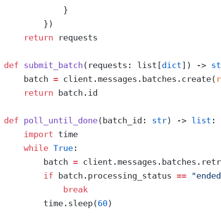
            }
        })
    return
 requests
def
 submit_batch
(requests: list[
dict
]) -> 
st
    batch 
=
 client.messages.batches.create(
r
    return
 batch.id
def
 poll_until_done
(batch_id: 
str
) -> 
list
:
    import
 time
    while
 True
:
        batch 
=
 client.messages.batches.retr
        if
 batch.processing_status 
==
 "ended
            break
        time.sleep(
60
)