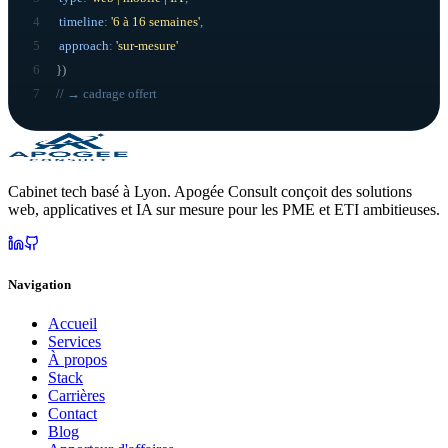
4
timeline
:
'6 à 16 semaines'
,
5
approach
:
'sur-mesure'
6
}
)
7
// → cadrage offert
Cabinet tech basé à Lyon. Apogée Consult conçoit des solutions
web, applicatives et IA sur mesure pour les PME et ETI ambitieuses.
Navigation
Accueil
Services
À propos
Stack
Carrières
Contact
Blog