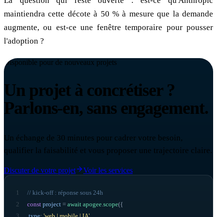
La question qui reste ouverte : est-ce qu'Anthropic
maintiendra cette décote à 50 % à mesure que la demande
augmente, ou est-ce une fenêtre temporaire pour pousser
l'adoption ?
Disponible pour de nouveaux projets
Un projet à concrétiser ?
Parlons-en, sans engagement.
Un échange de 30 minutes pour cadrer votre besoin,
qualifier la faisabilité et vous proposer une trajectoire claire.
Discuter de votre projet
Voir les services
1
// kick-off : réponse sous 24h
2
const
project
=
await
apogee
.
scope
({
3
type
:
'web | mobile | IA'
,