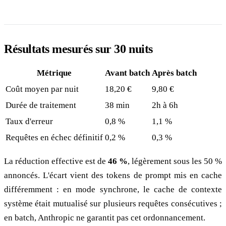
Résultats mesurés sur 30 nuits
Métrique
Avant batch
Après batch
Coût moyen par nuit
18,20 €
9,80 €
Durée de traitement
38 min
2h à 6h
Taux d'erreur
0,8 %
1,1 %
Requêtes en échec définitif
0,2 %
0,3 %
La réduction effective est de
46 %
, légèrement sous les 50 %
annoncés. L'écart vient des tokens de prompt mis en cache
différemment : en mode synchrone, le cache de contexte
système était mutualisé sur plusieurs requêtes consécutives ;
en batch, Anthropic ne garantit pas cet ordonnancement.