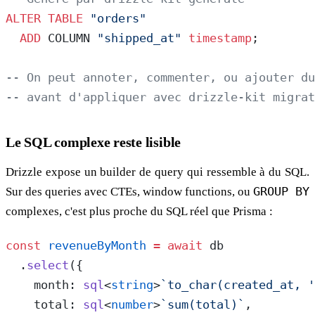
ALTER
 TABLE
 "orders"
  ADD
 COLUMN 
"shipped_at"
 timestamp
;
-- On peut annoter, commenter, ou ajouter du
-- avant d'appliquer avec drizzle-kit migrat
Le SQL complexe reste lisible
Drizzle expose un builder de query qui ressemble à du SQL.
Sur des queries avec CTEs, window functions, ou
GROUP BY
complexes, c'est plus proche du SQL réel que Prisma :
const
 revenueByMonth
 =
 await
 db
  .
select
({
    month: 
sql
<
string
>
`to_char(created_at, '
    total: 
sql
<
number
>
`sum(total)`
,