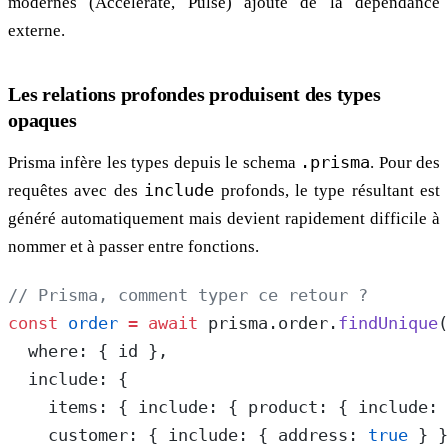
modernes (Accelerate, Pulse) ajoute de la dépendance
externe.
Les relations profondes produisent des types
opaques
Prisma infère les types depuis le schema
.prisma
. Pour des
requêtes avec des
include
profonds, le type résultant est
généré automatiquement mais devient rapidement difficile à
nommer et à passer entre fonctions.
// Prisma, comment typer ce retour ?
const
 order
 =
 await
 prisma.order.
findUnique
(
  where: { id },
  include: {
    items: { include: { product: { include: 
    customer: { include: { address: 
true
 } }