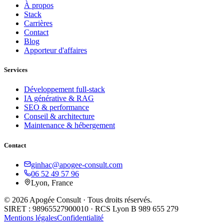
À propos
Stack
Carrières
Contact
Blog
Apporteur d'affaires
Services
Développement full-stack
IA générative & RAG
SEO & performance
Conseil & architecture
Maintenance & hébergement
Contact
ginhac@apogee-consult.com
06 52 49 57 96
Lyon, France
© 2026 Apogée Consult · Tous droits réservés.
SIRET : 98965527900010 · RCS Lyon B 989 655 279
Mentions légales
Confidentialité