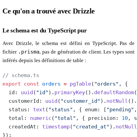
Ce qu'on a trouvé avec Drizzle
Le schema est du TypeScript pur
Avec Drizzle, le schema est défini en TypeScript. Pas de
fichier
.prisma
, pas de génération de client. Les types sont
inférés depuis les définitions de table :
// schema.ts
export
 const
 orders
 =
 pgTable
(
"orders"
, {
  id: 
uuid
(
"id"
).
primaryKey
().
defaultRandom
(
  customerId: 
uuid
(
"customer_id"
).
notNull
().
  status: 
text
(
"status"
, { enum: [
"pending"
,
  total: 
numeric
(
"total"
, { precision: 
10
, s
  createdAt: 
timestamp
(
"created_at"
).
notNull
});