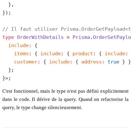
  },
});
// Il faut utiliser Prisma.OrderGetPayload<t
type
 OrderWithDetails
 =
 Prisma
.
OrderGetPaylo
  include
:
 {
    items
:
 { 
include
:
 { 
product
:
 { 
include
:
 
    customer
:
 { 
include
:
 { 
address
:
 true
 } }
  };
}>;
C'est fonctionnel, mais le type n'est pas défini explicitement
dans le code. Il dérive de la query. Quand on refactorise la
query, le type change silencieusement.