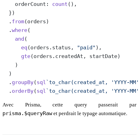
    orderCount: 
count
(),
  })
  .
from
(orders)
  .
where
(
    and
(
      eq
(orders.status, 
"paid"
),
      gte
(orders.createdAt, startDate)
    )
  )
  .
groupBy
(
sql
`to_char(created_at, 'YYYY-MM'
  .
orderBy
(
sql
`to_char(created_at, 'YYYY-MM'
Avec Prisma, cette query passerait par
prisma.$queryRaw
et perdrait le typage automatique.