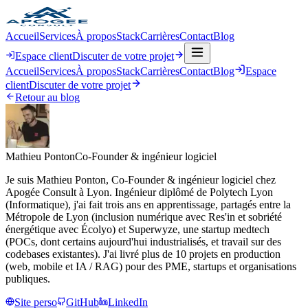
Accueil
Services
À propos
Stack
Carrières
Contact
Blog
Espace client
Discuter de votre projet
Accueil
Services
À propos
Stack
Carrières
Contact
Blog
Espace
client
Discuter de votre projet
Retour au blog
Mathieu Ponton
Co-Founder & ingénieur logiciel
Je suis Mathieu Ponton, Co-Founder & ingénieur logiciel chez
Apogée Consult à Lyon. Ingénieur diplômé de Polytech Lyon
(Informatique), j'ai fait trois ans en apprentissage, partagés entre la
Métropole de Lyon (inclusion numérique avec Res'in et sobriété
énergétique avec Écolyo) et Superwyze, une startup medtech
(POCs, dont certains aujourd'hui industrialisés, et travail sur des
codebases existantes). J'ai livré plus de 10 projets en production
(web, mobile et IA / RAG) pour des PME, startups et organisations
publiques.
Site perso
GitHub
LinkedIn