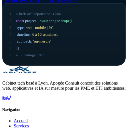
Discuter de votre projet
Voir les services
1
// kick-off : réponse sous 24h
2
const
project
=
await
apogee
.
scope
({
3
type
:
'web | mobile | IA'
,
4
timeline
:
'6 à 16 semaines'
,
5
approach
:
'sur-mesure'
6
}
)
7
// → cadrage offert
Cabinet tech basé à Lyon. Apogée Consult conçoit des solutions
web, applicatives et IA sur mesure pour les PME et ETI ambitieuses.
Navigation
Accueil
Services