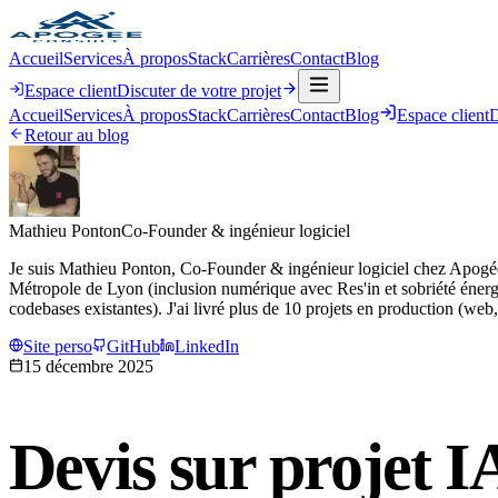
Accueil
Services
À propos
Stack
Carrières
Contact
Blog
Espace client
Discuter de votre projet
Accueil
Services
À propos
Stack
Carrières
Contact
Blog
Espace client
D
Retour au blog
Mathieu Ponton
Co-Founder & ingénieur logiciel
Je suis Mathieu Ponton, Co-Founder & ingénieur logiciel chez Apogée C
Métropole de Lyon (inclusion numérique avec Res'in et sobriété énergé
codebases existantes). J'ai livré plus de 10 projets en production (we
Site perso
GitHub
LinkedIn
15 décembre 2025
Devis sur projet I