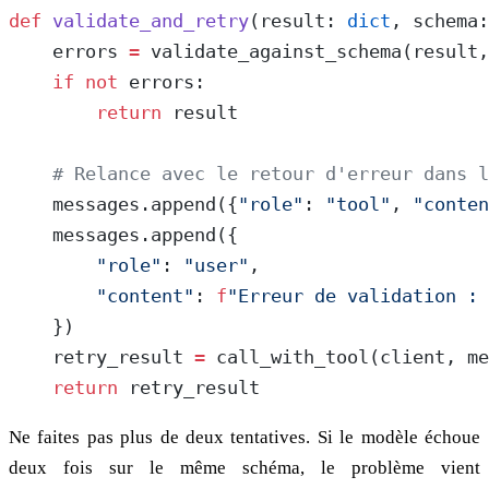
def
 validate_and_retry
(result: 
dict
, schema:
    errors 
=
 validate_against_schema(result,
    if
 not
 errors:
        return
 result
    # Relance avec le retour d'erreur dans l
    messages.append({
"role"
: 
"tool"
, 
"conten
    messages.append({
        "role"
: 
"user"
,
        "content"
: 
f
"Erreur de validation : 
    })
    retry_result 
=
 call_with_tool(client, me
    return
 retry_result
Ne faites pas plus de deux tentatives. Si le modèle échoue
deux fois sur le même schéma, le problème vient