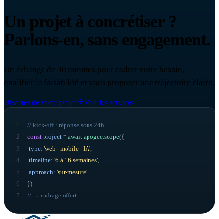
Un projet à concrétiser ?
Parlons-en, sans engagement.
Un échange de 30 minutes pour cadrer votre besoin,
qualifier la faisabilité et vous proposer une trajectoire claire.
Discuter de votre projet
Voir les services
1
// kick-off : réponse sous 24h
2
const
project
=
await
apogee
.
scope
({
3
type
:
'web | mobile | IA'
,
4
timeline
:
'6 à 16 semaines'
,
5
approach
:
'sur-mesure'
6
}
)
7
// → cadrage offert