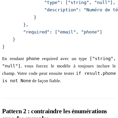
                "type"
: [
"string"
, 
"null"
],
                "description"
: 
"Numéro de té
            }
        },
        "required"
: [
"email"
, 
"phone"
]
    }
}
En rendant
phone
required avec un type
["string",
"null"]
, vous forcez le modèle à toujours inclure le
champ. Votre code peut ensuite tester
if result.phone
is not None
de façon fiable.
Pattern 2 : contraindre les énumérations