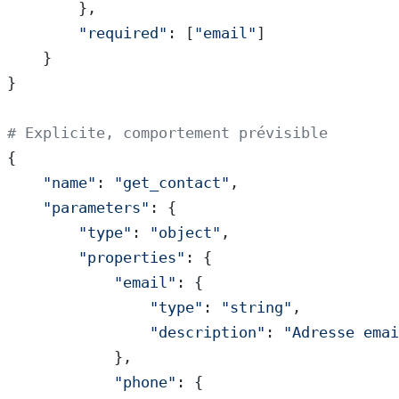
        },
        "required"
: [
"email"
]
    }
}
# Explicite, comportement prévisible
{
    "name"
: 
"get_contact"
,
    "parameters"
: {
        "type"
: 
"object"
,
        "properties"
: {
            "email"
: {
                "type"
: 
"string"
,
                "description"
: 
"Adresse ema
            },
            "phone"
: {