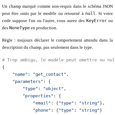
Un champ marqué comme non-requis dans le schéma JSON
peut être omis par le modèle ou retourné à
null
. Si votre
code suppose l'un ou l'autre, vous aurez des
KeyError
ou
des
NoneType
en production.
Règle : toujours déclarer le comportement attendu dans la
description du champ, pas seulement dans le type.
# Trop ambigu, le modèle peut omettre ou nul
{
    "name"
: 
"get_contact"
,
    "parameters"
: {
        "type"
: 
"object"
,
        "properties"
: {
            "email"
: {
"type"
: 
"string"
},
            "phone"
: {
"type"
: 
"string"
}