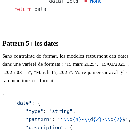
                data[field] 
=
 None
    return
 data
Pattern 5 : les dates
Sans contrainte de format, les modèles retournent des dates
dans une variété de formats : "15 mars 2025", "15/03/2025",
"2025-03-15", "March 15, 2025". Votre parser en aval gère
rarement tous ces formats.
{
    "date"
: {
        "type"
: 
"string"
,
        "pattern"
: 
"^
\\
d
{4}
-
\\
d
{2}
-
\\
d
{2}
$"
,
        "description"
: (