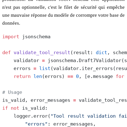
n'est pas optionnelle, c'est le filet de sécurité qui empêche
une mauvaise réponse du modèle de corrompre votre base de
données.
import
 jsonschema
def
 validate_tool_result
(result: 
dict
, schem
    validator 
=
 jsonschema.Draft7Validator(s
    errors 
=
 list
(validator.iter_errors(resu
    return
 len
(errors) 
==
 0
, [e.message 
for
 
# Usage
is_valid, error_messages 
=
 validate_tool_res
if
 not
 is_valid:
    logger.error(
"Tool result validation fai
        "errors"
: error_messages,