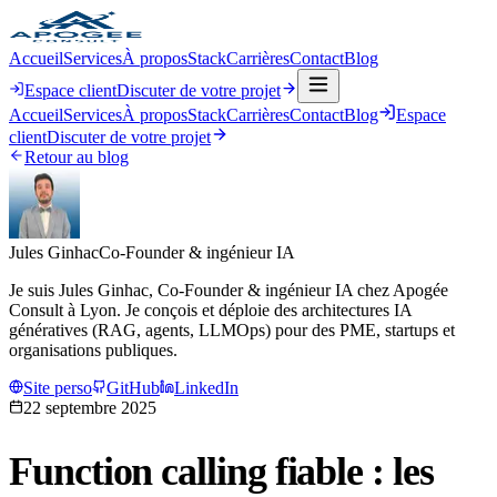
Accueil
Services
À propos
Stack
Carrières
Contact
Blog
Espace client
Discuter de votre projet
Accueil
Services
À propos
Stack
Carrières
Contact
Blog
Espace
client
Discuter de votre projet
Retour au blog
Jules Ginhac
Co-Founder & ingénieur IA
Je suis Jules Ginhac, Co-Founder & ingénieur IA chez Apogée
Consult à Lyon. Je conçois et déploie des architectures IA
génératives (RAG, agents, LLMOps) pour des PME, startups et
organisations publiques.
Site perso
GitHub
LinkedIn
22 septembre 2025
Function calling fiable : les