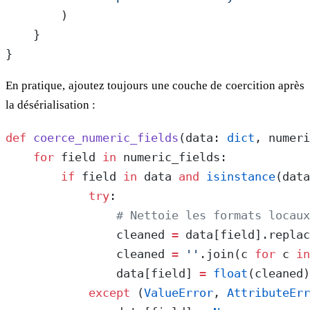
        )
    }
}
En pratique, ajoutez toujours une couche de coercition après
la désérialisation :
def
 coerce_numeric_fields
(data: 
dict
, numeri
    for
 field 
in
 numeric_fields:
        if
 field 
in
 data 
and
 isinstance
(data
            try
:
                # Nettoie les formats locaux
                cleaned 
=
 data[field].replac
                cleaned 
=
 ''
.join(c 
for
 c 
in
                data[field] 
=
 float
(cleaned)
            except
 (
ValueError
, 
AttributeErr