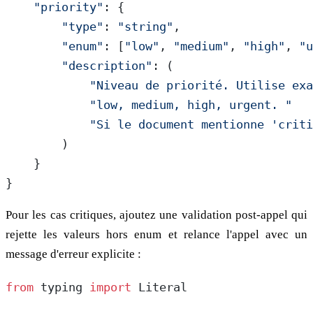
    "priority"
: {
        "type"
: 
"string"
,
        "enum"
: [
"low"
, 
"medium"
, 
"high"
, 
"u
        "description"
: (
            "Niveau de priorité. Utilise exa
            "low, medium, high, urgent. "
            "Si le document mentionne 'criti
        )
    }
}
Pour les cas critiques, ajoutez une validation post-appel qui
rejette les valeurs hors enum et relance l'appel avec un
message d'erreur explicite :
from
 typing 
import
 Literal