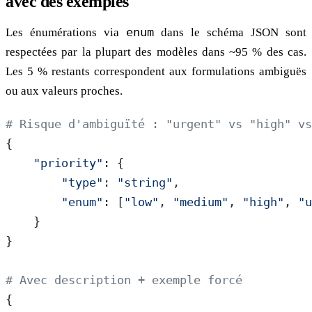
avec des exemples
Les énumérations via
enum
dans le schéma JSON sont
respectées par la plupart des modèles dans ~95 % des cas.
Les 5 % restants correspondent aux formulations ambiguës
ou aux valeurs proches.
# Risque d'ambiguïté : "urgent" vs "high" vs
{
    "priority"
: {
        "type"
: 
"string"
,
        "enum"
: [
"low"
, 
"medium"
, 
"high"
, 
"u
    }
}
# Avec description + exemple forcé
{