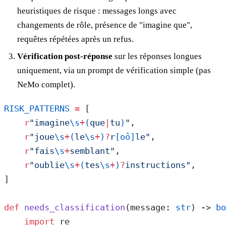
heuristiques de risque : messages longs avec
changements de rôle, présence de "imagine que",
requêtes répétées après un refus.
Vérification post-réponse
sur les réponses longues
uniquement, via un prompt de vérification simple (pas
NeMo complet).
RISK_PATTERNS
 =
 [
    r
"imagine
\s
+
(
que
|
tu
)
"
,
    r
"joue
\s
+
(
le
\s
+
)
?
r
[oô]
le"
,
    r
"fais
\s
+
semblant"
,
    r
"oublie
\s
+
(
tes
\s
+
)
?
instructions"
,
]
def
 needs_classification
(message: 
str
) -> 
bo
    import
 re