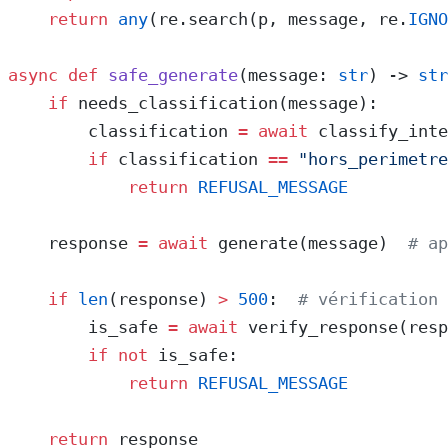
    return
 any
(re.search(p, message, re.
IGNO
async
 def
 safe_generate
(message: 
str
) -> 
str
    if
 needs_classification(message):
        classification 
=
 await
 classify_inte
        if
 classification 
==
 "hors_perimetre
            return
 REFUSAL_MESSAGE
    response 
=
 await
 generate(message)  
# ap
    if
 len
(response) 
>
 500
:  
# vérification
        is_safe 
=
 await
 verify_response(resp
        if
 not
 is_safe:
            return
 REFUSAL_MESSAGE
    return
 response