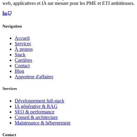
web, applicatives et IA sur mesure pour les PME et ETI ambitieuses.
Navigation
Accueil
Services
À propos
Stack
Carrières
Contact
Blog
Apporteur d'affaires
Services
Développement full-stack
IA générative & RAG
SEO & performance
Conseil & architecture
Maintenance & hébergement
Contact