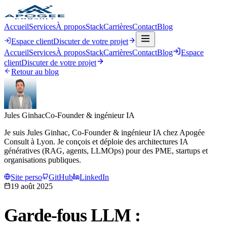
Accueil
Services
À propos
Stack
Carrières
Contact
Blog
Espace client
Discuter de votre projet
Accueil
Services
À propos
Stack
Carrières
Contact
Blog
Espace
client
Discuter de votre projet
Retour au blog
Jules Ginhac
Co-Founder & ingénieur IA
Je suis Jules Ginhac, Co-Founder & ingénieur IA chez Apogée
Consult à Lyon. Je conçois et déploie des architectures IA
génératives (RAG, agents, LLMOps) pour des PME, startups et
organisations publiques.
Site perso
GitHub
LinkedIn
19 août 2025
Garde-fous LLM :