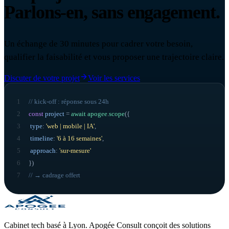
Parlons-en, sans engagement.
Un échange de 30 minutes pour cadrer votre besoin,
qualifier la faisabilité et vous proposer une trajectoire claire.
Discuter de votre projet
Voir les services
1
// kick-off : réponse sous 24h
2
const
project
=
await
apogee
.
scope
({
3
type
:
'web | mobile | IA'
,
4
timeline
:
'6 à 16 semaines'
,
5
approach
:
'sur-mesure'
6
}
)
7
// → cadrage offert
Cabinet tech basé à Lyon. Apogée Consult conçoit des solutions