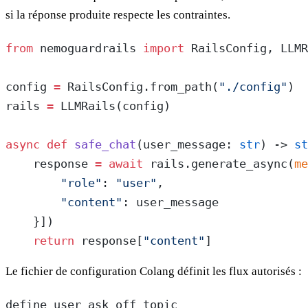
si la réponse produite respecte les contraintes.
from
 nemoguardrails 
import
 RailsConfig, LLMR
config 
=
 RailsConfig.from_path(
"./config"
)
rails 
=
 LLMRails(config)
async
 def
 safe_chat
(user_message: 
str
) -> 
st
    response 
=
 await
 rails.generate_async(
me
        "role"
: 
"user"
,
        "content"
: user_message
    }])
    return
 response[
"content"
]
Le fichier de configuration Colang définit les flux autorisés :
define user ask off topic