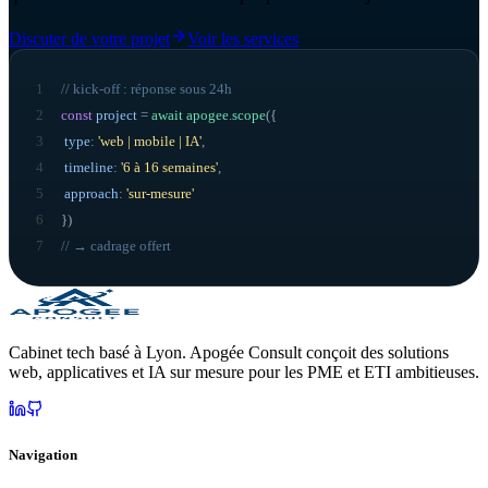
Discuter de votre projet
Voir les services
1
// kick-off : réponse sous 24h
2
const
project
=
await
apogee
.
scope
({
3
type
:
'web | mobile | IA'
,
4
timeline
:
'6 à 16 semaines'
,
5
approach
:
'sur-mesure'
6
}
)
7
// → cadrage offert
Cabinet tech basé à Lyon. Apogée Consult conçoit des solutions
web, applicatives et IA sur mesure pour les PME et ETI ambitieuses.
Navigation