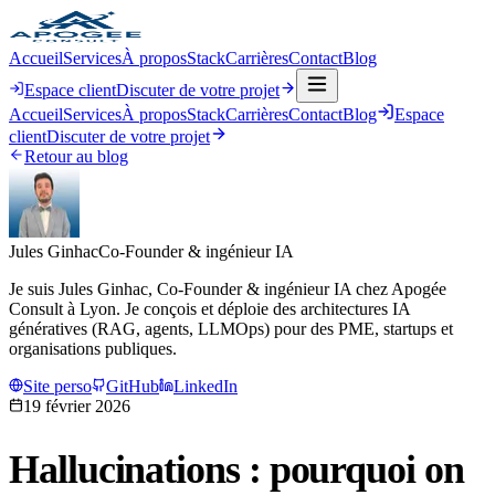
Accueil
Services
À propos
Stack
Carrières
Contact
Blog
Espace client
Discuter de votre projet
Accueil
Services
À propos
Stack
Carrières
Contact
Blog
Espace
client
Discuter de votre projet
Retour au blog
Jules Ginhac
Co-Founder & ingénieur IA
Je suis Jules Ginhac, Co-Founder & ingénieur IA chez Apogée
Consult à Lyon. Je conçois et déploie des architectures IA
génératives (RAG, agents, LLMOps) pour des PME, startups et
organisations publiques.
Site perso
GitHub
LinkedIn
19 février 2026
Hallucinations : pourquoi on