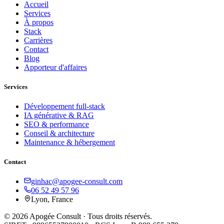
Accueil
Services
À propos
Stack
Carrières
Contact
Blog
Apporteur d'affaires
Services
Développement full-stack
IA générative & RAG
SEO & performance
Conseil & architecture
Maintenance & hébergement
Contact
ginhac@apogee-consult.com
06 52 49 57 96
Lyon, France
© 2026 Apogée Consult · Tous droits réservés.