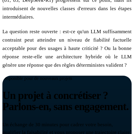
(o1, o3, DeepSeek-R1) progressent sur ce point, mais ils
introduisent de nouvelles classes d'erreurs dans les étapes
intermédiaires.
La question reste ouverte : est-ce qu'un LLM suffisamment
contraint peut atteindre un niveau de fiabilité factuelle
acceptable pour des usages à haute criticité ? Ou la bonne
réponse reste-elle une architecture hybride où le LLM
génère une réponse que des règles déterministes valident ?
Disponible pour de nouveaux projets
Un projet à concrétiser ?
Parlons-en, sans engagement.
Un échange de 30 minutes pour cadrer votre besoin,
qualifier la faisabilité et vous proposer une trajectoire claire.