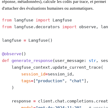
réponse, métadonnées), calcule les coûts par trace, et permet
d'attacher des évaluations humaines ou automatiques.
from
 langfuse 
import
 Langfuse
from
 langfuse.decorators 
import
 observe, lan
langfuse 
=
 Langfuse()
@observe
()
def
 generate_response
(user_message: 
str
, ses
    langfuse_context.update_current_trace(
        session_id
=
session_id,
        tags
=
[
"production"
, 
"chat"
],
    )
    response 
=
 client.chat.completions.creat
        model
=
"gpt-4o-2024-11-20"
,  
# versio