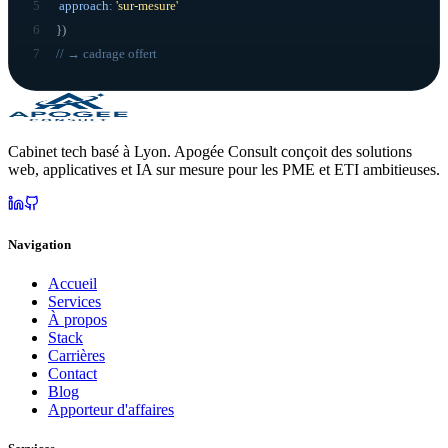
5
approach
:
'sur-mesure'
6
}
)
7
// → cadrage offert
Cabinet tech basé à Lyon. Apogée Consult conçoit des solutions
web, applicatives et IA sur mesure pour les PME et ETI ambitieuses.
Navigation
Accueil
Services
À propos
Stack
Carrières
Contact
Blog
Apporteur d'affaires