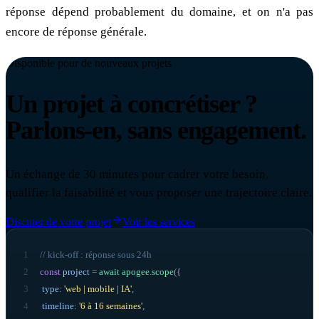
réponse dépend probablement du domaine, et on n'a pas
encore de réponse générale.
Disponible pour de nouveaux projets
Un projet à concrétiser ?
Parlons-en, sans engagement.
Un échange de 30 minutes pour cadrer votre besoin,
qualifier la faisabilité et vous proposer une trajectoire claire.
Discuter de votre projet
Voir les services
1
// kick-off : réponse sous 24h
2
const
project
=
await
apogee
.
scope
({
3
type
:
'web | mobile | IA'
,
4
timeline
:
'6 à 16 semaines'
,