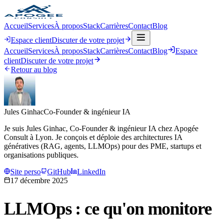
Accueil
Services
À propos
Stack
Carrières
Contact
Blog
Espace client
Discuter de votre projet
Accueil
Services
À propos
Stack
Carrières
Contact
Blog
Espace
client
Discuter de votre projet
Retour au blog
Jules Ginhac
Co-Founder & ingénieur IA
Je suis Jules Ginhac, Co-Founder & ingénieur IA chez Apogée
Consult à Lyon. Je conçois et déploie des architectures IA
génératives (RAG, agents, LLMOps) pour des PME, startups et
organisations publiques.
Site perso
GitHub
LinkedIn
17 décembre 2025
LLMOps : ce qu'on monitore