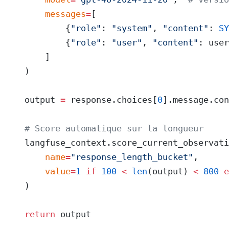
        messages
=
[
            {
"role"
: 
"system"
, 
"content"
: 
SY
            {
"role"
: 
"user"
, 
"content"
: user
        ]
    )
    output 
=
 response.choices[
0
].message.con
    # Score automatique sur la longueur
    langfuse_context.score_current_observati
        name
=
"response_length_bucket"
,
        value
=
1
 if
 100
 <
 len
(output) 
<
 800
 e
    )
    return
 output