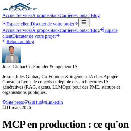
Accueil
Services
À propos
Stack
Carrières
Contact
Blog
Espace client
Discuter de votre projet
Accueil
Services
À propos
Stack
Carrières
Contact
Blog
Espace
client
Discuter de votre projet
Retour au blog
Jules Ginhac
Co-Founder & ingénieur IA
Je suis Jules Ginhac, Co-Founder & ingénieur IA chez Apogée
Consult à Lyon. Je conçois et déploie des architectures IA
génératives (RAG, agents, LLMOps) pour des PME, startups et
organisations publiques.
Site perso
GitHub
LinkedIn
11 mars 2026
MCP en production : ce qu'on