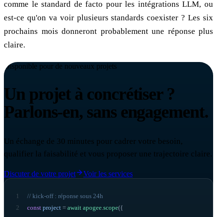
comme le standard de facto pour les intégrations LLM, ou
est-ce qu'on va voir plusieurs standards coexister ? Les six
prochains mois donneront probablement une réponse plus
claire.
Disponible pour de nouveaux projets
Un projet à concrétiser ?
Parlons-en, sans engagement.
Un échange de 30 minutes pour cadrer votre besoin,
qualifier la faisabilité et vous proposer une trajectoire claire.
Discuter de votre projet
Voir les services
1
// kick-off : réponse sous 24h
2
const
project
=
await
apogee
.
scope
({