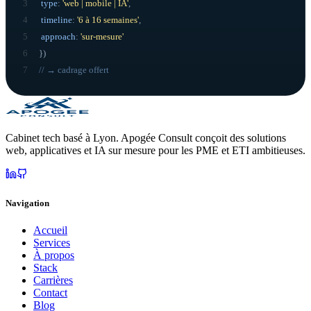
3
type
:
'web | mobile | IA'
,
4
timeline
:
'6 à 16 semaines'
,
5
approach
:
'sur-mesure'
6
}
)
7
// → cadrage offert
Cabinet tech basé à Lyon. Apogée Consult conçoit des solutions
web, applicatives et IA sur mesure pour les PME et ETI ambitieuses.
Navigation
Accueil
Services
À propos
Stack
Carrières
Contact
Blog