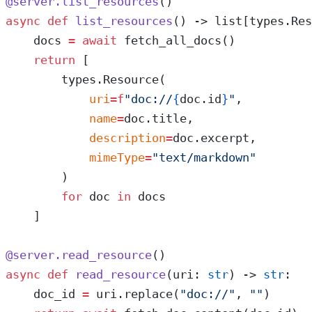
@server.list_resources
()
async
 def
 list_resources
() -> list[types.Res
    docs 
=
 await
 fetch_all_docs()
    return
 [
        types.Resource(
            uri
=
f
"doc://
{
doc.id
}
"
,
            name
=
doc.title,
            description
=
doc.excerpt,
            mimeType
=
"text/markdown"
        )
        for
 doc 
in
 docs
    ]
@server.read_resource
()
async
 def
 read_resource
(uri: 
str
) -> 
str
:
    doc_id 
=
 uri.replace(
"doc://"
, 
""
)