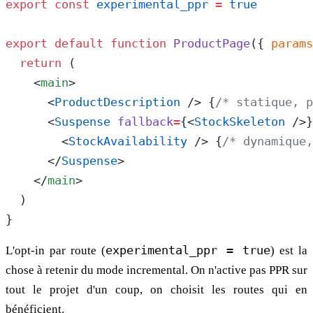
export
 const
 experimental_ppr
 =
 true
export
 default
 function
 ProductPage
({ 
params
  return
 (
    <
main
>
      <
ProductDescription
 /> {
/* statique, p
      <
Suspense
 fallback
=
{<
StockSkeleton
 />}
        <
StockAvailability
 /> {
/* dynamique,
      </
Suspense
>
    </
main
>
  )
}
L'opt-in par route (
experimental_ppr = true
) est la
chose à retenir du mode incremental. On n'active pas PPR sur
tout le projet d'un coup, on choisit les routes qui en
bénéficient.