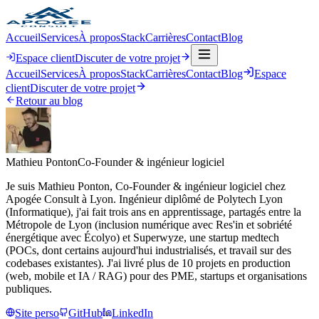
Accueil
Services
À propos
Stack
Carrières
Contact
Blog
Espace client
Discuter de votre projet
Accueil
Services
À propos
Stack
Carrières
Contact
Blog
Espace
client
Discuter de votre projet
Retour au blog
Mathieu Ponton
Co-Founder & ingénieur logiciel
Je suis Mathieu Ponton, Co-Founder & ingénieur logiciel chez
Apogée Consult à Lyon. Ingénieur diplômé de Polytech Lyon
(Informatique), j'ai fait trois ans en apprentissage, partagés entre la
Métropole de Lyon (inclusion numérique avec Res'in et sobriété
énergétique avec Écolyo) et Superwyze, une startup medtech
(POCs, dont certains aujourd'hui industrialisés, et travail sur des
codebases existantes). J'ai livré plus de 10 projets en production
(web, mobile et IA / RAG) pour des PME, startups et organisations
publiques.
Site perso
GitHub
LinkedIn