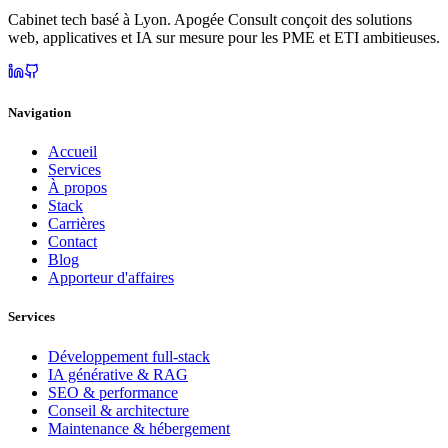
Cabinet tech basé à Lyon. Apogée Consult conçoit des solutions
web, applicatives et IA sur mesure pour les PME et ETI ambitieuses.
Navigation
Accueil
Services
À propos
Stack
Carrières
Contact
Blog
Apporteur d'affaires
Services
Développement full-stack
IA générative & RAG
SEO & performance
Conseil & architecture
Maintenance & hébergement