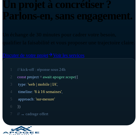
Un projet à concrétiser ?
Parlons-en, sans engagement.
Un échange de 30 minutes pour cadrer votre besoin,
qualifier la faisabilité et vous proposer une trajectoire claire.
Discuter de votre projet
Voir les services
1
// kick-off : réponse sous 24h
2
const
project
=
await
apogee
.
scope
({
3
type
:
'web | mobile | IA'
,
4
timeline
:
'6 à 16 semaines'
,
5
approach
:
'sur-mesure'
6
}
)
7
// → cadrage offert