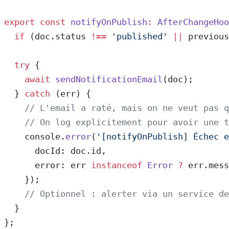
export
 const
 notifyOnPublish
:
 AfterChangeHoo
  if
 (doc.status 
!==
 'published'
 ||
 previous
  try
 {
    await
 sendNotificationEmail
(doc);
  } 
catch
 (err) {
    // L'email a raté, mais on ne veut pas q
    // On log explicitement pour avoir une t
    console.
error
(
'[notifyOnPublish] Échec e
      docId: doc.id,
      error: err 
instanceof
 Error
 ?
 err.mess
    });
    // Optionnel : alerter via un service de
  }
};