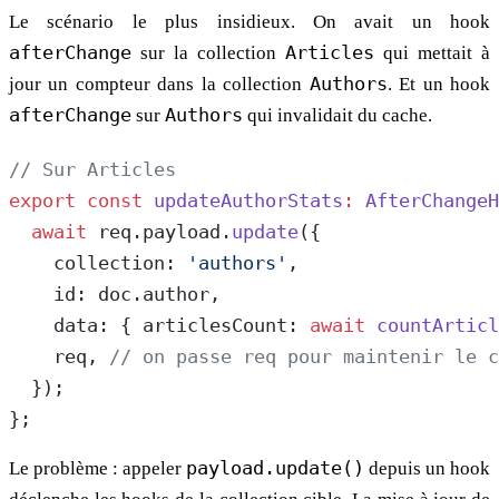
Le scénario le plus insidieux. On avait un hook
afterChange
sur la collection
Articles
qui mettait à
jour un compteur dans la collection
Authors
. Et un hook
afterChange
sur
Authors
qui invalidait du cache.
// Sur Articles
export
 const
 updateAuthorStats
:
 AfterChangeH
  await
 req.payload.
update
({
    collection: 
'authors'
,
    id: doc.author,
    data: { articlesCount: 
await
 countArticl
    req, 
// on passe req pour maintenir le c
  });
};
Le problème : appeler
payload.update()
depuis un hook