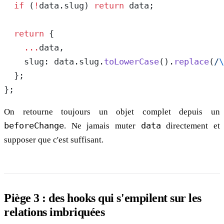
  if
 (
!
data.slug) 
return
 data;
  return
 {
    ...
data,
    slug: data.slug.
toLowerCase
().
replace
(
/
\
  };
};
On retourne toujours un objet complet depuis un
beforeChange
. Ne jamais muter
data
directement et
supposer que c'est suffisant.
Piège 3 : des hooks qui s'empilent sur les
relations imbriquées