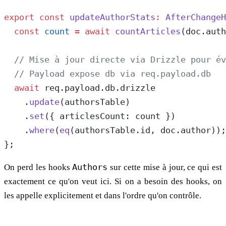
export
 const
 updateAuthorStats
:
 AfterChangeH
  const
 count
 =
 await
 countArticles
(doc.auth
  // Mise à jour directe via Drizzle pour év
  // Payload expose db via req.payload.db
  await
 req.payload.db.drizzle
    .
update
(authorsTable)
    .
set
({ articlesCount: count })
    .
where
(
eq
(authorsTable.id, doc.author));
};
On perd les hooks
Authors
sur cette mise à jour, ce qui est
exactement ce qu'on veut ici. Si on a besoin des hooks, on
les appelle explicitement et dans l'ordre qu'on contrôle.