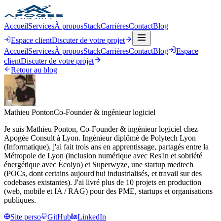
Accueil
Services
À propos
Stack
Carrières
Contact
Blog
Espace client
Discuter de votre projet
Accueil
Services
À propos
Stack
Carrières
Contact
Blog
Espace
client
Discuter de votre projet
Retour au blog
Mathieu Ponton
Co-Founder & ingénieur logiciel
Je suis Mathieu Ponton, Co-Founder & ingénieur logiciel chez
Apogée Consult à Lyon. Ingénieur diplômé de Polytech Lyon
(Informatique), j'ai fait trois ans en apprentissage, partagés entre la
Métropole de Lyon (inclusion numérique avec Res'in et sobriété
énergétique avec Écolyo) et Superwyze, une startup medtech
(POCs, dont certains aujourd'hui industrialisés, et travail sur des
codebases existantes). J'ai livré plus de 10 projets en production
(web, mobile et IA / RAG) pour des PME, startups et organisations
publiques.
Site perso
GitHub
LinkedIn