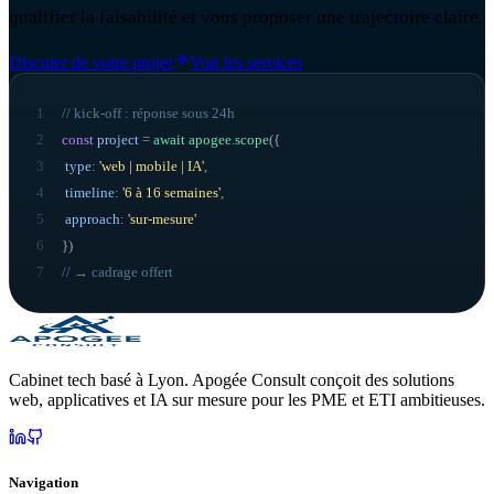
qualifier la faisabilité et vous proposer une trajectoire claire.
Discuter de votre projet
Voir les services
1
// kick-off : réponse sous 24h
2
const
project
=
await
apogee
.
scope
({
3
type
:
'web | mobile | IA'
,
4
timeline
:
'6 à 16 semaines'
,
5
approach
:
'sur-mesure'
6
}
)
7
// → cadrage offert
Cabinet tech basé à Lyon. Apogée Consult conçoit des solutions
web, applicatives et IA sur mesure pour les PME et ETI ambitieuses.
Navigation