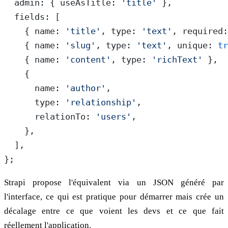
  admin: { useAsTitle: 
'title'
 },
  fields: [
    { name: 
'title'
, type: 
'text'
, required:
    { name: 
'slug'
, type: 
'text'
, unique: 
tr
    { name: 
'content'
, type: 
'richText'
 },
    {
      name: 
'author'
,
      type: 
'relationship'
,
      relationTo: 
'users'
,
    },
  ],
};
Strapi propose l'équivalent via un JSON généré par
l'interface, ce qui est pratique pour démarrer mais crée un
décalage entre ce que voient les devs et ce que fait
réellement l'application.