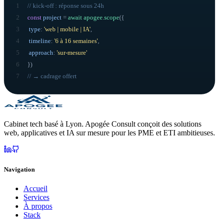
1
// kick-off : réponse sous 24h
2
const
project
=
await
apogee
.
scope
({
3
type
:
'web | mobile | IA'
,
4
timeline
:
'6 à 16 semaines'
,
5
approach
:
'sur-mesure'
6
}
)
7
// → cadrage offert
Cabinet tech basé à Lyon. Apogée Consult conçoit des solutions
web, applicatives et IA sur mesure pour les PME et ETI ambitieuses.
Navigation
Accueil
Services
À propos
Stack