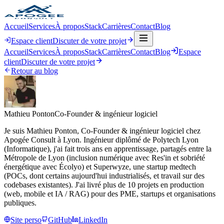
Accueil
Services
À propos
Stack
Carrières
Contact
Blog
Espace client
Discuter de votre projet
Accueil
Services
À propos
Stack
Carrières
Contact
Blog
Espace
client
Discuter de votre projet
Retour au blog
Mathieu Ponton
Co-Founder & ingénieur logiciel
Je suis Mathieu Ponton, Co-Founder & ingénieur logiciel chez
Apogée Consult à Lyon. Ingénieur diplômé de Polytech Lyon
(Informatique), j'ai fait trois ans en apprentissage, partagés entre la
Métropole de Lyon (inclusion numérique avec Res'in et sobriété
énergétique avec Écolyo) et Superwyze, une startup medtech
(POCs, dont certains aujourd'hui industrialisés, et travail sur des
codebases existantes). J'ai livré plus de 10 projets en production
(web, mobile et IA / RAG) pour des PME, startups et organisations
publiques.
Site perso
GitHub
LinkedIn