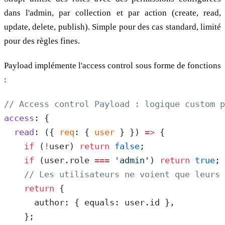
dans l'admin, par collection et par action (create, read,
update, delete, publish). Simple pour des cas standard, limité
pour des règles fines.
Payload implémente l'access control sous forme de fonctions
:
// Access control Payload : logique custom p
access
: {
  read
: ({ 
req
: { 
user
 } }) 
=>
 {
    if
 (
!
user) 
return
 false
;
    if
 (user.role 
===
 'admin'
) 
return
 true
;
    // Les utilisateurs ne voient que leurs 
    return
 {
      author: { equals: user.id },
    };