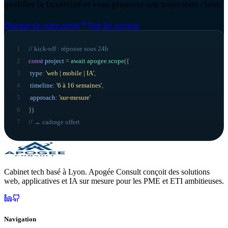
qualifier la faisabilité et vous proposer une trajectoire claire.
Discuter de votre projet
Voir les services
1
// kick-off : réponse sous 24h
2
const
project
=
await
apogee
.
scope
({
3
type
:
'web | mobile | IA'
,
4
timeline
:
'6 à 16 semaines'
,
5
approach
:
'sur-mesure'
6
}
)
7
// → cadrage offert
Cabinet tech basé à Lyon. Apogée Consult conçoit des solutions
web, applicatives et IA sur mesure pour les PME et ETI ambitieuses.
Navigation