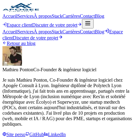
Accueil
Services
À propos
Stack
Carrières
Contact
Blog
Espace client
Discuter de votre projet
Accueil
Services
À propos
Stack
Carrières
Contact
Blog
Espace
client
Discuter de votre projet
Retour au blog
Mathieu Ponton
Co-Founder & ingénieur logiciel
Je suis Mathieu Ponton, Co-Founder & ingénieur logiciel chez
Apogée Consult à Lyon. Ingénieur diplômé de Polytech Lyon
(Informatique), j'ai fait trois ans en apprentissage, partagés entre la
Métropole de Lyon (inclusion numérique avec Res'in et sobriété
énergétique avec Écolyo) et Superwyze, une startup medtech
(POCs, dont certains aujourd'hui industrialisés, et travail sur des
codebases existantes). J'ai livré plus de 10 projets en production
(web, mobile et IA / RAG) pour des PME, startups et organisations
publiques.
Site perso
GitHub
LinkedIn