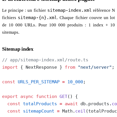
Le principe : un fichier
sitemap-index.xml
référence N
fichiers
sitemap-{n}.xml
. Chaque fichier couvre un lot
de 10 000 URLs. Pour 100 000 produits : 1 index + 10
sitemaps.
Sitemap index
// app/sitemap-index.xml/route.ts
import
 { NextResponse } 
from
 "next/server"
;
const
 URLS_PER_SITEMAP
 =
 10_000
;
export
 async
 function
 GET
() {
  const
 totalProducts
 =
 await
 db.products.
co
  const
 sitemapCount
 =
 Math.
ceil
(totalProduc