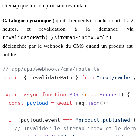
sitemap que lors du prochain revalidate.
Catalogue dynamique
(ajouts fréquents) : cache court, 1 à 2
heures, et revalidation à la demande via
revalidatePath("/sitemap-index.xml")
déclenchée par le webhook du CMS quand un produit est
publié.
// app/api/webhooks/cms/route.ts
import
 { revalidatePath } 
from
 "next/cache"
;
export
 async
 function
 POST
(
req
:
 Request
) {
  const
 payload
 =
 await
 req.
json
();
  if
 (payload.event 
===
 "product.published"
)
    // Invalider le sitemap index et le dern