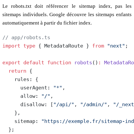
Le robots.txt doit référencer le sitemap index, pas les
sitemaps individuels. Google découvre les sitemaps enfants
automatiquement à partir du fichier index.
// app/robots.ts
import
 type
 { MetadataRoute } 
from
 "next"
;
export
 default
 function
 robots
()
:
 MetadataRo
  return
 {
    rules: {
      userAgent: 
"*"
,
      allow: 
"/"
,
      disallow: [
"/api/"
, 
"/admin/"
, 
"/_next
    },
    sitemap: 
"https://exemple.fr/sitemap-ind
  };