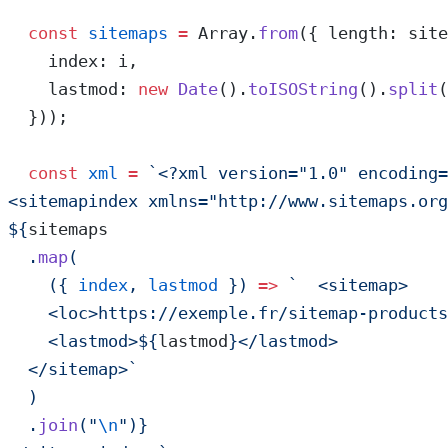
  const
 sitemaps
 =
 Array.
from
({ length: site
    index: i,
    lastmod: 
new
 Date
().
toISOString
().
split
(
  }));
  const
 xml
 =
 `<?xml version="1.0" encoding=
<sitemapindex xmlns="http://www.sitemaps.org
${
sitemaps
  .
map
(
    ({ 
index
, 
lastmod
 }) 
=>
 `  <sitemap>
    <loc>https://exemple.fr/sitemap-products
    <lastmod>${
lastmod
}</lastmod>
  </sitemap>`
  )
  .
join
(
"
\n
"
)
}