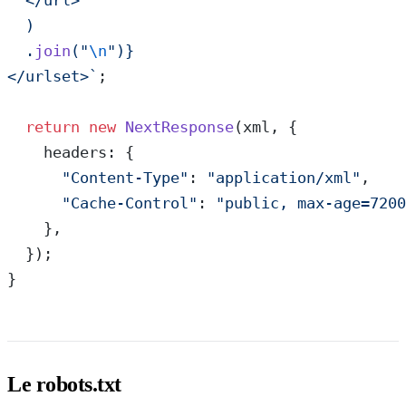
  </url>`
  )
  .
join
(
"
\n
"
)
}
</urlset>`
;
  return
 new
 NextResponse
(xml, {
    headers: {
      "Content-Type"
: 
"application/xml"
,
      "Cache-Control"
: 
"public, max-age=7200
    },
  });
}
Le robots.txt