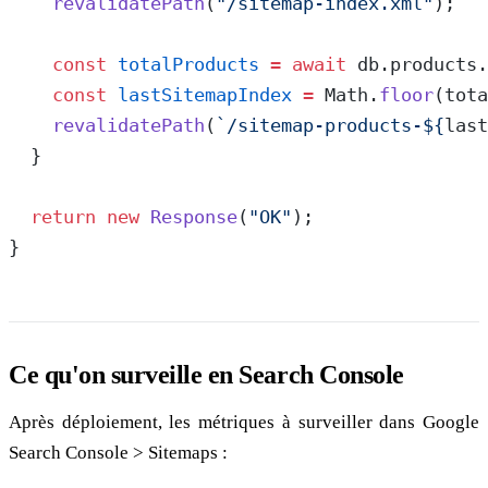
    revalidatePath
(
"/sitemap-index.xml"
);
    const
 totalProducts
 =
 await
 db.products.
    const
 lastSitemapIndex
 =
 Math.
floor
(tota
    revalidatePath
(
`/sitemap-products-${
last
  }
  return
 new
 Response
(
"OK"
);
}
Ce qu'on surveille en Search Console
Après déploiement, les métriques à surveiller dans Google
Search Console > Sitemaps :