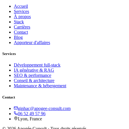
Accueil
Services
À propos
Stack
Carrières
Contact
Blog
Apporteur d'affaires
Services
Développement full-stack
IA générative & RAG
SEO & performance
Conseil & architecture
Maintenance & hébergement
Contact
ginhac@apogee-consult.com
06 52 49 57 96
Lyon, France
© 2026 Apogée Consult · Tous droits réservés.