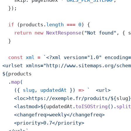
    skip: pageIndex 
*
 URLS_PER_SITEMAP
,
  });
  if
 (products.
length
 ===
 0
) {
    return
 new
 NextResponse
(
"Not found"
, { s
  }
  const
 xml
 =
 `<?xml version="1.0" encoding=
<urlset xmlns="http://www.sitemaps.org/schem
${
products
  .
map
(
    ({ 
slug
, 
updatedAt
 }) 
=>
 `  <url>
    <loc>https://exemple.fr/produits/${
slug
}
    <lastmod>${
updatedAt
.
toISOString
().
split
    <changefreq>weekly</changefreq>
    <priority>0.7</priority>