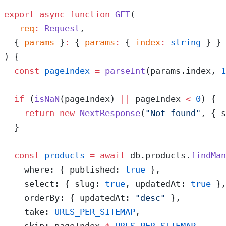
export
 async
 function
 GET
(
  _req
:
 Request
,
  { 
params
 }
:
 { 
params
:
 { 
index
:
 string
 } }
) {
  const
 pageIndex
 =
 parseInt
(params.index, 
1
  if
 (
isNaN
(pageIndex) 
||
 pageIndex 
<
 0
) {
    return
 new
 NextResponse
(
"Not found"
, { s
  }
  const
 products
 =
 await
 db.products.
findMan
    where: { published: 
true
 },
    select: { slug: 
true
, updatedAt: 
true
 },
    orderBy: { updatedAt: 
"desc"
 },
    take: 
URLS_PER_SITEMAP
,